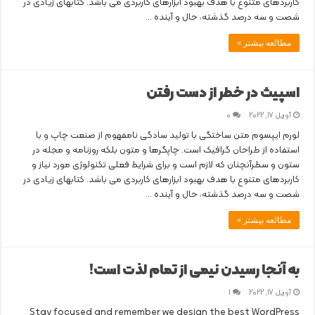
کاربردهای متنوع با هدف بهبود ابزارهای کاربردی می باشد. کتابهای زیادی در
شصت و سه درصد گذشته، حال و آینده …
مطالعه بیشتر »
اسپیث در خطر از دست رفتن
آوریل 17, 2022
0
لورم ایپسوم متن ساختگی با تولید سادگی نامفهوم از صنعت چاپ و با
استفاده از طراحان گرافیک است. چاپگرها و متون بلکه روزنامه و مجله در
ستون و سطرآنچنان که لازم است و برای شرایط فعلی تکنولوژی مورد نیاز و
کاربردهای متنوع با هدف بهبود ابزارهای کاربردی می باشد. کتابهای زیادی در
شصت و سه درصد گذشته، حال و آینده …
مطالعه بیشتر »
به آنجا رسیدن نیمی از تمام لذت است!
آوریل 17, 2022
1
Stay focused and remember we design the best WordPress