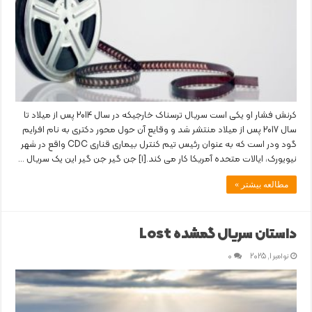
کرنش فشار او یکی است سریال ترسناک خارجیکه در سال 2014 پس از میلاد تا
سال 2017 پس از میلاد منتشر شد و وقایع آن حول محور دکتری به نام افرایم
گود ودر است که به عنوان رئیس تیم کنترل بیماری قناری CDC واقع در شهر
نیویورک، ایالات متحده آمریکا کار می کند.[١] جن گیر جن گیر این یک سریال …
مطالعه بیشتر »
داستان سریال گمشده Lost
نوامبر 1, 2025
0