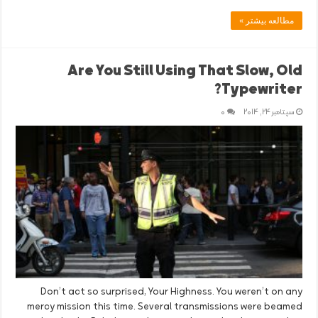
مطالعه بیشتر »
Are You Still Using That Slow, Old
Typewriter?
سپتامبر 24, 2014
0
Don’t act so surprised, Your Highness. You weren’t on any
mercy mission this time. Several transmissions were beamed