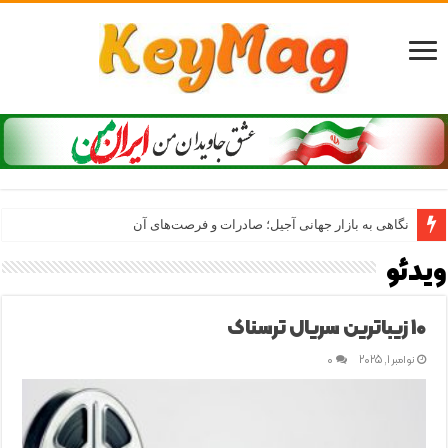
راهنمای جامع قیمت خرید دوربین سونی؛ آلفا 7 III، A7 IV و A7C II کدام را بخریم؟
نگاهی به بازار جهانی آجیل؛ صادرات و فرصت‌های آن
ویدئو
10 زیباترین سریال ترسناک
نوامبر 1, 2025
0