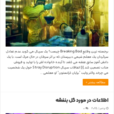
برجسته ترین وقایع Breaking Bad چیست؟ یک سریال می گوید عدم تعادل
سرگردان یک معلم شیمی دبیرستان که بر اثر سرطان در حال مرگ است، با یک
دانش آموز سابق نقشه می کشد تا آینده خانواده اش را با تولید و فروش
متات تضمین کند.[١] اتفاقات سریال Stray Disruption حول یک شخصیت
می چرخد والتر وایت “برایان کرانستون” او معلمی …
مطالعه بیشتر »
اطلاعات در مورد گل بنفشه
نوامبر 1, 2025
0