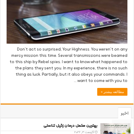
Don’t act so surprised, Your Highness. You weren’t on any
mercy mission this time. Several transmissions were beamed
to this ship by Rebel spies. I want to know what happened to
the plans they sent you. In my experience, there is no such
thing as luck. Partially, but it also obeys your commands. I
want to come with you to …
مطالعه بیشتر »
اخیر
محبوب
بهترین مکمل درمان زگیل تناسلی
آگوست 3, 2026