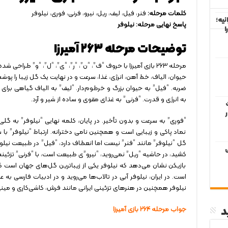
کلمات مرحله:
فنر، فیل، لیف، ریل، نیرو، فرنی، فوری، نیلوفر
نیه؛
پاسخ نهایی مرحله:
نیلوفر
ا
توضیحات مرحله ۲۶۳ آمیرزا
مرحله ۲۶۳ بازی آمیرزا با حروف “ف”، “ن”، “ر”، “ی”، “ل”، “و” طر
حیوان، الیاف، خط آهن، انرژی، غذا، سرعت و در نهایت یک گل زیبا را پ
ضربه. “فیل” به حیوان بزرگ و خرطوم‌دار. “لیف” به الیاف گیاهی برای
به انرژی و قدرت. “فرنی” به غذای مقوی و ساده از شیر و آرد.
“فوری” به سرعت و بدون تأخیر. در پایان، کلمه نهایی “نیلوفر” به گل
نماد پاکی و زیبایی است و همچنین نامی دخترانه. ارتباط “نیلوفر” با
گل “نیلوفر” مانند “فنر” نیست اما انعطاف دارد، “فیل” در طبیعت نیلوفر
ی
کشید، در حاشیه “ریل” نمی‌روید، “نیرو”ی طبیعت است، با “فرنی” تزئ
بازیکن نشان می‌دهد که نیلوفر یکی از زیباترین گل‌های جهان است 
است. در ایران، نیلوفر آبی در تالاب‌ها می‌روید و در ادبیات فارسی به
نیلوفر همچنین در هنرهای تزئینی ایرانی مانند فرش، کاشی‌کاری و مین
د
جواب مرحله ۲۶۴ بازی آمیرزا