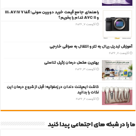
دیدگاه‌ها
راهنمای جامع قیمت خرید دوربین سونی؛ آلفا 7 III، A7 IV
برچسب‌ها
و A7C II کدام را بخریم؟
آگوست 7, 2026
آموزش تبدیل ریال به تتر و انتقال به صرافی خارجی
آگوست 7, 2026
بهترین مکمل درمان زگیل تناسلی
آگوست 3, 2026
کاشت ایمپلنت دندان در زعفرانیه؛ قبل از شروع درمان این
نکات را بدانید
آگوست 2, 2026
ما را در شبکه های اجتماعی پیدا کنید