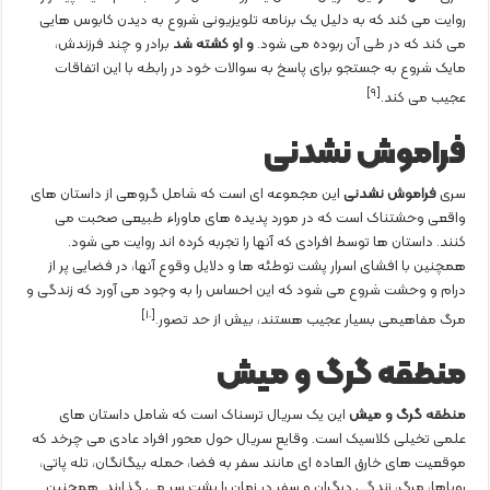
روایت می کند که به دلیل یک برنامه تلویزیونی شروع به دیدن کابوس هایی
می کند که در طی آن ربوده می شود.
و او کشته شد
برادر و چند فرزندش،
مایک شروع به جستجو برای پاسخ به سوالات خود در رابطه با این اتفاقات
[٩]
عجیب می کند.
فراموش نشدنی
سری
فراموش نشدنی
این مجموعه ای است که شامل گروهی از داستان های
واقعی وحشتناک است که در مورد پدیده های ماوراء طبیعی صحبت می
کنند. داستان ها توسط افرادی که آنها را تجربه کرده اند روایت می شود.
همچنین با افشای اسرار پشت توطئه ها و دلایل وقوع آنها، در فضایی پر از
درام و وحشت شروع می شود که این احساس را به وجود می آورد که زندگی و
[١٠]
مرگ مفاهیمی بسیار عجیب هستند، بیش از حد تصور.
منطقه گرگ و میش
منطقه گرگ و میش
این یک سریال ترسناک است که شامل داستان های
علمی تخیلی کلاسیک است. وقایع سریال حول محور افراد عادی می چرخد ​​که
موقعیت های خارق العاده ای مانند سفر به فضا، حمله بیگانگان، تله پاتی،
رویاها، مرگ، زندگی دیگران و سفر در زمان را پشت سر می گذارند. همچنین