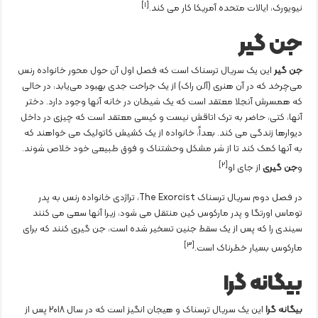
[١]
نیویورک، ایالات متحده آمریکا کار می کند.
جن گیر
جن گیر
این یک سریال ترسناک است که فصل اول آن حول محور خانواده رنس
می‌چرخد که در آن هنری (آلن راک) از یک جراحت جدی بهبود می‌یابد، در حالی
که همسرش آنجلا معتقد است که یک شیطان در خانه آنها وجود دارد. دختر
آنها، کتی، حاضر به ترک اتاقش نیست و کیسی معتقد است که چیزی در داخل
دیوارها زندگی می کند. بعداً، خانواده از یک کشیش کاتولیک می خواهند که
به آنها کمک کند تا از شر مشکل وحشتناک و فوق طبیعی خود خلاص شوند.
[٢]
و
جن گیری
از جای او
در فصل دوم سریال ترسناک The Exorcist، تراژدی خانواده رنس به پدر
توماس اورتگا و پدر مارکوس کین منتقل می شود، زیرا آنها سعی می کنند
سیندی را که پس از یک سقط جنین تسخیر شده است، جن گیری کنند که برای
[٣]
مارکوس بسیار خطرناک است.
بیگانه گرا
بیگانه گرا
این یک سریال ترسناک و هیجان انگیز است که در سال 2018 پس از