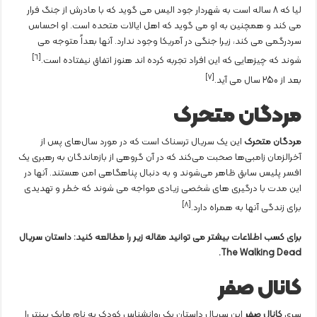
لیا که 8 ساله است به شهردار جود الیس می گوید که با مادرش از جنگ فرار
می کند و همچنین به او می گوید که اهل ایالات متحده است. او احساس
سردرگمی می کند، زیرا جنگی در آمریکا وجود ندارد. آنها بعداً متوجه می
[٦]
شوند که چیزهایی که این افراد تجربه کرده اند هنوز اتفاق نیفتاده است.
[٧]
بعد از 250 سال می آید.
مردگان متحرک
مردگان متحرک
این یک سریال ترسناک است که در مورد سال‌های پس از
آخرالزمان زامبی‌ها صحبت می‌کند که در آن گروهی از بازماندگان به رهبری یک
افسر پلیس سابق ظاهر می‌شوند و به دنبال پناهگاهی امن هستند. آنها در
این مدت با درگیری های شخصی زیادی مواجه می شوند که خطر و تهدیدی
[٨]
برای زندگی آنها به همراه دارد.
برای کسب اطلاعات بیشتر می توانید مقاله زیر را مطالعه کنید: داستان سریال
The Walking Dead.
کانال صفر
سری
کانال صفر
این سریال داستان یک روانشناس کودک به نام مایک پینتر را