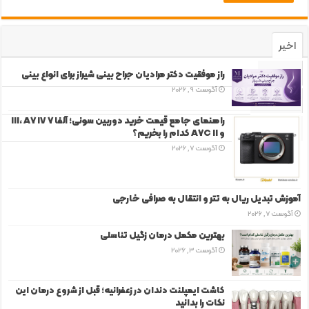
اخیر
محبوب
راز موفقیت دکتر مرادیان جراح بینی شیراز برای انواع بینی
آگوست 9, 2026
دیدگاه‌ها
راهنمای جامع قیمت خرید دوربین سونی؛ آلفا 7 III، A7 IV
برچسب‌ها
و A7C II کدام را بخریم؟
آگوست 7, 2026
آموزش تبدیل ریال به تتر و انتقال به صرافی خارجی
آگوست 7, 2026
بهترین مکمل درمان زگیل تناسلی
آگوست 3, 2026
کاشت ایمپلنت دندان در زعفرانیه؛ قبل از شروع درمان این
نکات را بدانید