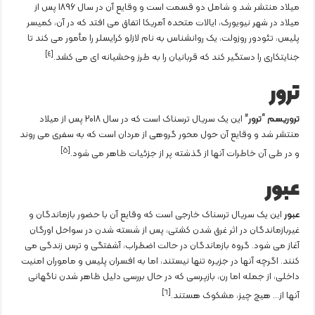
میلاد منتشر شد و شامل دو قسمت است و وقایع آن در سال 1896 پس از
میلاد در شهر نیویورک، ایالات متحده آمریکا اتفاق می افتد که در آن، کمیسر
پلیس، تئودور روزولت، یک روانشناس به نام لازلو کرایسلر را مأمور می کند تا
[٤]
جنایتکاری را دستگیر کند که قربانیان را به طرز وحشیانه ای می کشد.
ترور
تروریسم “ترور”
این یک سریال ترسناک است که در سال 2018 پس از میلاد
منتشر شد و وقایع آن حول محور گروهی از مردان است که به سفری می روند
[٥]
و در طی آن خاطرات آنها از گذشته پر از جزئیات ظاهر می شود.
عبور
عبور
این یک سریال ترسناک خارجی است که وقایع آن با حضور بازماندگان و
غیربازماندگان در اثر غرق شدن کشتی، پس از شسته شدن در سواحل اورگان
آغاز می شود. گروه بازماندگان در حالت اضطراب، آشفتگی و ترس زندگی می
کنند. اگرچه آنها در جزیره تنها نیستند، اما به افسران پلیس و ماموران امنیت
داخلی، از جمله اما رن، بازپرسی که در حال بررسی دلیل ظاهر شدن ناگهانی
[٦]
آنها از… هیچ چیز، مشکوک هستند.