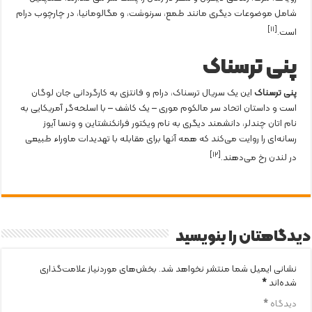
شامل موضوعات دیگری مانند طمع، سرنوشت، و مگالومانیا، در چارچوب درام
[١١]
است.
پنی ترسناک
پنی ترسناک
این یک سریال ترسناک، درام و فانتزی به کارگردانی جان لوگان
است و داستان اتحاد سر مالکوم موری – یک کاشف – با اسلحه‌گر آمریکایی به
نام اتان چندلر، دانشمند دیگری به نام ویکتور فرانکنشتاین و ونسا آیوز
رسانه‌ای را روایت می‌کند که همه آنها برای مقابله با تهدیدات ماوراء طبیعی
[١٢]
در لندن رخ می‌دهند.
دیدگاهتان را بنویسید
نشانی ایمیل شما منتشر نخواهد شد.
بخش‌های موردنیاز علامت‌گذاری
شده‌اند
*
دیدگاه
*