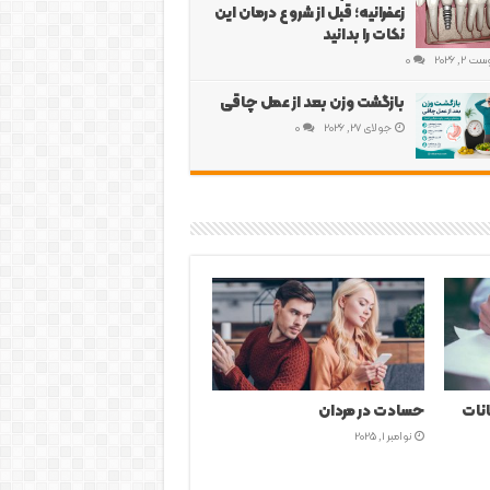
زعفرانیه؛ قبل از شروع درمان این
نکات را بدانید
 2, 2026
0
بازگشت وزن بعد از عمل چاقی
جولای 27, 2026
0
نچه
نشانه های شوهری که همسرش را
دوست ندارد
نوامبر 1, 2025