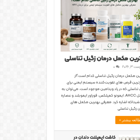
رین مکمل درمان زگیل تناسلی
 3, 2026
0
ین مکمل درمان زگیل تناسلی کدام است؟از
ترین قرص های تقویت‌کننده سیستم ایمنی برای
تناسلی که در راد ویتامین موجود است، می‌توان به
مکمل AHCC، ایمونو کمپلکس، فوراور ایموبلند و عصاره
شیتاکه اشاره کرد. معرفی بهترین مکمل های
 زگیل تناسلی
العه بیشتر »
کاشت ایمپلنت دندان در