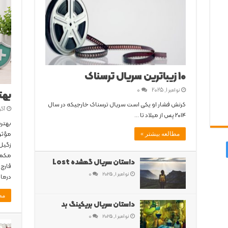
10 زیباترین سریال ترسناک
نوامبر 1, 2025
0
بهت
کرنش فشار او یکی است سریال ترسناک خارجیکه در سال
آگوست
2014 پس از میلاد تا …
بهتر
مؤثر
مطالعه بیشتر »
زگیل 
داستان سریال گمشده Lost
قارچ 
نوامبر 1, 2025
0
درمان
مط
داستان سریال بریکینگ بد
نوامبر 1, 2025
0