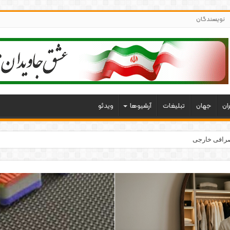
نویسندگان
ران
جهان
تبلیغات
آرشیوها
ویدئو
 صرافی خارجی