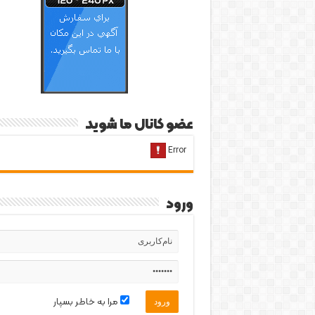
عضو کانال ما شوید
ورود
مرا به خاطر بسپار